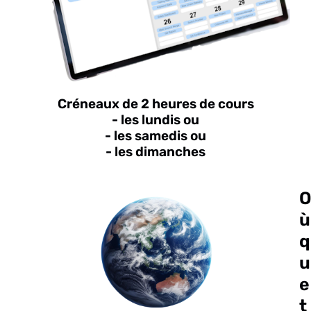
Créneaux de 2 heures de cours
- les lundis ou
- les samedis ou
- les dimanches
ù
q
u
e
t